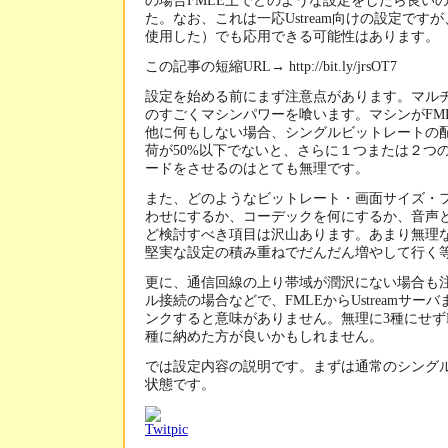
の場合FMLE上でどのような設定をしたら良い
た。なお、これは一応Ustream向けの設定です
使用した）でも応用できる可能性はあります。
この記事の短縮URL→ http://bit.ly/jrsOT7
設定を始める前にまず注意点があります。マル
のすごくマシンパワーを喰います。マシンがFM
他に何もしない場合、シングルビットレートの配
荷が50%以下でないと、さらに１つまたは２つ
ードをさせるのはとても無理です。
また、どのようなビットレート・画面サイズ・
わせにするか、コーデックを何にするか、音声
ど検討すべき項目は沢山あります。あまり無理
堅実な設定の積み重ねでだんだん増やして行く
更に、通信回線の上り帯域が潤沢にない場合も
ル接続の場合などで、FMLEからUstreamサ
ンクすると意味がありません。無理に3種にせずPC用
種に納めた方が良いかもしれません。
では設定内容の説明です。まずは通常のシング
状態です。