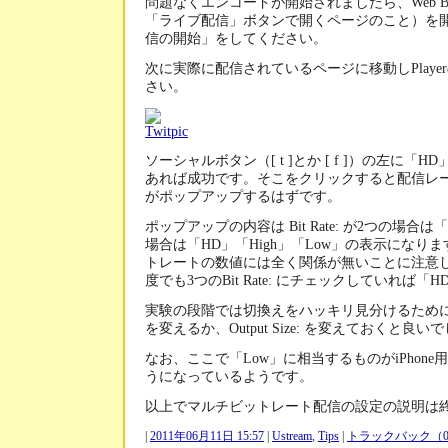
問題なくエンコードが開始されましたら、Web Broadc
「ライブ配信」ボタンで開くページのこと）を
信の開始」をしてください。
次に実際に配信されているページに移動しPlay
さい。
ソーシャルボタン（[ t ]とか [ f ]）の左に「H
あれば成功です。そこをクリックすると配信レ
がポップアップするはずです。
ポップアップの内容は Bit Rate: が2つの場合は「
場合は「HD」「High」「Low」の表示になり
トレートの数値には全く関係が無いことに注意し
度でも3つのBit Rate: にチェックしていれば
実験の段階では切換えをハッキリ見分けるためにかなり
を変えるか、Output Size: を変えておくと良い
なお、ここで「Low」に相当するものがiPhon
うになっているようです。
以上でマルチビットレート配信の設定の説明は
|
2011年06月11日 15:57
|
Ustream
,
Tips
|
トラックバック（