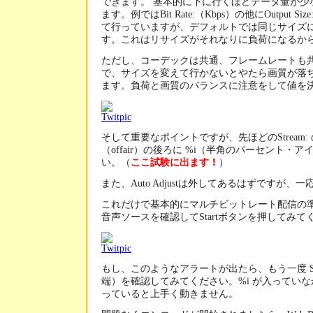
できます。 基本的に下に行くほどデータ量が少
ます。例ではBit Rate:（Kbps）の他にOutput 
て行っていますが、デフォルトでは同じサイズ
す。これはリサイズがそれなりに負荷になるか
ただし、コーデックは共通、フレームレートも
で、サイズを変えて行かないとやたら画質が落
ます。負荷と画質のバランスに注意をして値を
そして重要なポイントですが、先ほどのStream:
（offair）の後ろに %i（半角のパーセント・
い。（
ここ試験に出ます！
）
また、Auto Adjustは外してあるはずですが
これだけで基本的にマルチビットレート配信の
音声ソースを確認してStartボタンを押してみて
もし、このようなアラートが出たら、もう一度 Str
端）を確認してみてください。%i が入ってい
っていると上手く動きません。