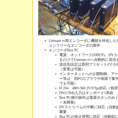
Ustream.tv用エンコーダに機能を特化した
ョンフリーなエンコーダの製作
エンコーダBox PC
電源、ネットワーク(DHCP)、D
るだけでUstream.tvへ自動的に送信
送信先設定は原則プリセットの1カ所 
（変更は可能）
インターネットへの公開制御、ア
ー等は、別PCのブラウザ画面で集中制
でも可能）
H.264、480×360 29.97fps対
DV(1394)入力はオンボード1系統
Box PC側の操作は電源ボタンのみ 
＞未開発)
DVストリームの中断に対応（自動
重要
Box PCの休止状態に対応（自動