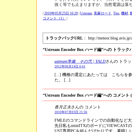
抜く等でも止まりますが、当然電源は落
|
2010年05月25日 16:20
|
Ustream
,
美麻ロード
,
Tips
,
機材
,
コメント（1）
|
トラックバックURL
： http://meteor.blog.avis.jp/
“Ustream Encoder Box ハード編”への トラッ
ustream準備 その弐 | YALD
さんの トラ
2012年06月14日 0:41
[...] 機種の選定にあたっては こちら
た。 [...]
“Ustream Encoder Box ハード編”への コメント
(
香月正夫
さんの コメント
2010年07月03日 21:56
FMLEのコマンドラインでの自動化など
先日私もminiITXのボードにVIEWCA
UST専用PCを組んだばかりです。素晴