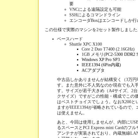
要
VNCによる遠隔設定も可能
SSHによるコマンドライン
エンコーダBoxはエンコードしか行
この仕様で実際のマシンを2セット製作しました
ベースハード
Shuttle XPC X100
Core 2 Duo T7400 (2.16GHz)
1GB メモリ(
PC2-5300 DDR
Windows XP Pro SP3
IEEE1394 (6Pin内蔵)
ACアダプタ
中古品しかありませんが結構安く（3万円
す。また意外に不人気なのか現在でも入
す。サイズが若干大きめ（A4サイズ、2台
クサイズ）ですがこの性能・構成でこの
はベストチョイスでしょう。なおX200と
ますがIEEE1394が省略されているので
は使えません。
あと、今回は使用しませんが、内部にUS
るスペースとPCI Express mini Card
アンテナが実装されており、内蔵無線LANやBl