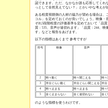
認できます。ただ、なかなか誰も応答してくれ
っとして全然見えてない？」とかいやな考えが
ある程度視聴側の人材の協力が望める場合は、
コル」を定めておくのが良いでしょう。映像・
ぞれ5段階程度の評価基準を定めておいて「品質
質：535、音声が途切れます」「品質：244、
す」などと報告をあげます。
以下の指標はあくまで 参考ですが
符号
映像
音声
2
時々動く
時々聞こえる
時々
3
半分ぐらい動く
半分ぐらい聞こえる
半分
4
時々止まる
時々止まる
時々
5
全く止まらない
全く途切れない
全く
のような指標を使うわけです。