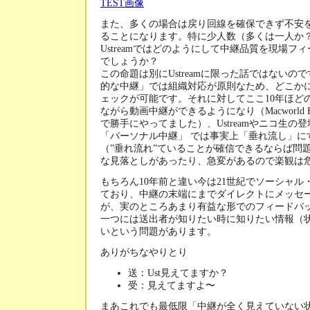
また、多くの場合は戻り回線を確保できず不安
ることになります。特に少人数（多くは一人か
Ustreamではどのようにして中継品質を現場フ
でしょうか？
この命題は別にUstreamに限った話ではないの
的な中継」では組織対応が原則なため、どこか
ェックが可能です。それに対してここ10年ほど
ながら動画中継ができるようになり（Macworld
で勝手にやってました）、Ustreamやニコ生の
「パーソナル中継」 では事実上「垂れ流し」に
（”垂れ流れ”ていることが確信できるならば問
な見落としがあったり、急変があるので楽観は
もちろん10年前と違い今は21世紀でソーシャ
ており、中継の末端にまでダイレクトにメッセ
が、実のところあまり有益な形でのフィードバ
一つには送出者が知りたい時に知りたい情報（
いという問題があります。
ありがちなやりとり
送：Ust見えてますか？
受：見えてますよ〜
まあこれでも最低限「中継が全く見えていない