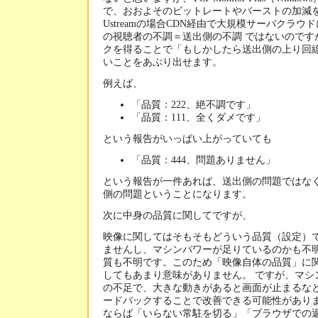
で、おおよそのビットレートやバーストの加減
Ustreamの場合CDN経由で大規模サーバクラ
の視聴者の不調＝送出側の不調 ではないのです
クを得ることで「もしかしたら送出側の上り回
いことをあぶり出せます。
例えば、
「品質：222、絶不調です」
「品質：111、全くダメです」
という報告がいっぱい上がっていても
「品質：444、問題ありません」
という報告が一件あれば、送出側の問題ではなく
側の問題ということになります。
次に中身の品質に関してですが、
映像に関してはそもそもどういう品質（設定）
ませんし、マシンパワーが足りているのかも不
質も不明です。このため「映像自体の品質」に
してもあまり意味がありません。 ですが、マシ
の不足で、大きな動きがあると画面が止まるな
ードバックすることで改善できる可能性があり
ならば「いらない常駐を切る」「ブラウザでの