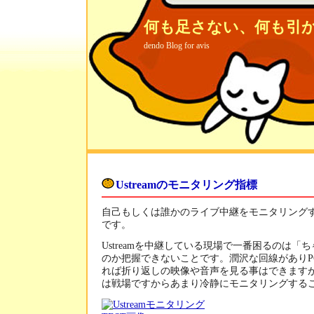
何も足さない、何も引
dendo Blog for avis
Ustreamのモニタリング指標
自己もしくは誰かのライブ中継をモニタリング
です。
Ustreamを中継している現場で一番困るのは「
のか把握できないことです。潤沢な回線がありP
れば折り返しの映像や音声を見る事はできます
は戦場ですからあまり冷静にモニタリングする