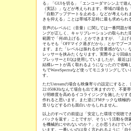
る」「GUIを切る」「エンコーダマシン上で遊
（実話）」などが考えられます。帯域の場合も
「自動アップデートを止める」などが考えられ
きを抑える」ことは帯域不足時に最も求められ
音声のレベルに（音量）に関しては一番問題が
ングが正しく、キャリブレーションの取られた
範囲で「何dB上げる」とかできますが、「上げ
そもそも「OFFマイク過ぎだから」とかでブー
ます。また「レベルは振れるが音量感がない」
レッサーを挟みたくなります。実際今より回線
プレッサーとEQは使用していましたが、最近は
結構レートが高く取れるようになったので省略
ちでWaveSpectraなど使ってモニタリングし
す。
ただUstreamの場合も映像寄りの設定にすると
22.050KHzなんて場合も出て来ますので、不要
り明瞭度を高めるイコライジングを施したりす
作れると思います。また逆にFMチックな積極的
造りなどするのも面白いかもしれません。
以上のすべての前提は「安定した環境で視聴で
バックを返す」ことですが、そういう活動を啓
を機械的にやれないのか？」とか思うわけでい
います。一番いいのは良く言われるように「自