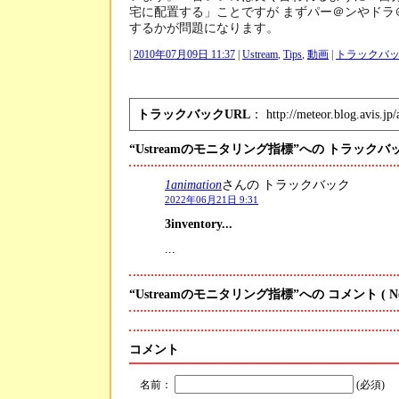
宅に配置する」ことですが まずパー＠ンやドラ
するかが問題になります。
|
2010年07月09日 11:37
|
Ustream
,
Tips
,
動画
|
トラックバッ
トラックバックURL
： http://meteor.blog.avis.jp/
“Ustreamのモニタリング指標”への トラックバ
1animation
さんの トラックバック
2022年06月21日 9:31
3inventory...
...
“Ustreamのモニタリング指標”への コメント
( N
コメント
名前：
(必須)