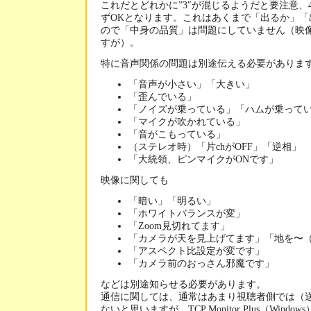
これだとどれかに”3″が混じるようだと要注意、
ずOKとなります。これはあくまで「出るか」「
ので「中身の品質」は問題にしていません（映
すが）。
特に音声関係の問題は別途伝える必要がありま
「音声が小さい」「大きい」
「歪んでいる」
「ノイズが乗っている」「ハムが乗って
「マイクが吹かれている」
「音がこもっている」
（ステレオ時）「片chがOFF」「逆相」
「大統領、ピンマイクがONです」
映像に関しても
「暗い」「明るい」
「ホワイトバランスが変」
「Zoom見切れてます」
「カメラが天を見上げてます」「地を〜（
「アスペクト比設定が変です」
「カメラ前のおっさん邪魔です」
などは別途知らせる必要があります。
通信に関しては、通常はあまり視聴者側では（
ないと思いますが、TCP Monitor Plus（Win