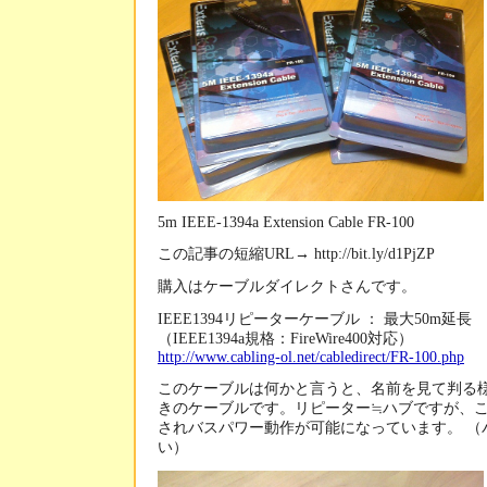
5m IEEE-1394a Extension Cable FR-100
この記事の短縮URL→ http://bit.ly/d1PjZP
購入はケーブルダイレクトさんです。
IEEE1394リピーターケーブル ： 最大50m延長
（IEEE1394a規格：FireWire400対応）
http://www.cabling-ol.net/cabledirect/FR-100.php
このケーブルは何かと言うと、名前を見て判る様
きのケーブルです。リピーター≒ハブですが、
されバスパワー動作が可能になっています。 （
い）