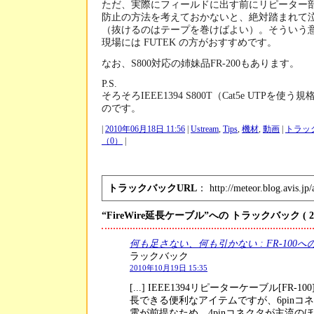
ただ、実際にフィールドに出す前にリピーター
防止の方法を考えておかないと、絶対踏まれて
（抜けるのはテープを巻けばよい）。そういう
現場には FUTEK の方がおすすめです。
なお、S800対応の姉妹品FR-200もあります。
P.S.
そろそろIEEE1394 S800T（Cat5e UTPを
のです。
|
2010年06月18日 11:56
|
Ustream
,
Tips
,
機材
,
動画
|
トラッ
（0）
|
トラックバックURL
： http://meteor.blog.avis.jp/
“FireWire延長ケーブル”への トラックバック
( 2
何も足さない、何も引かない : FR-100
ラックバック
2010年10月19日 15:35
[...] IEEE1394リピーターケーブル[FR-100
長できる便利なアイテムですが、6pinコ
電が前提なため、4pinコネクタが主流のほと