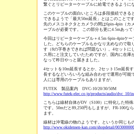
繋ぐとリピーターケーブルに給電できるように
このケーブルの面白いところは多段接続できると
できるようで「最大50m延長」とはこのことで
先のメスコネクタとカメラの間は6pin-4pin（カ
ーブルが必要です。 この部分も更に4.5mあっ
今回はリピーターケーブル＋4.5m 6pin-4pin
した。どちらのケーブルもかなり太めなので取
す（8の字巻きできれば問題ない）。4セットに
ス用にと注文していたためですが、国内に在庫
なって昨日やっと届きました。
4セットを10m延長するとか、2セット15m延長す
長するなどいろいろな組み合わせで運用が可能
人には専用のケーブルもありますが、
FUTEK 製品案内 DVC-10/20/30/50M
http://www.futek-elec.co.jp/products/audio/dvc_10/i
こちらは線材自体がDV（S100）に特化した特
です。50mだと89,250円もしますが、FR-100なら
ます。
線材は沖電線の物のようです。というか同じも
http://www.okidensen-kan.com/shopdetail/00300000