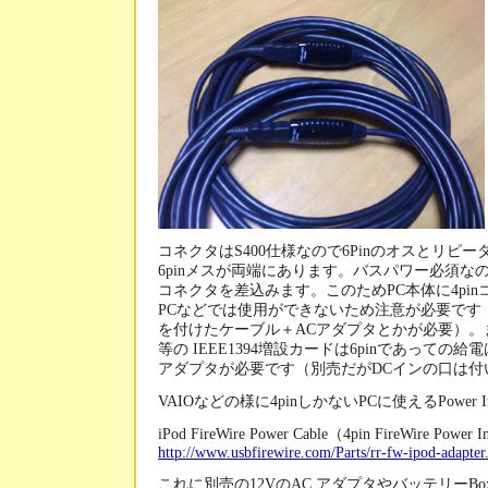
コネクタはS400仕様なので6Pinのオスとリピ
6pinメスが両端にあります。バスパワー必須な
コネクタを差込みます。このためPC本体に4pi
PCなどでは使用ができないため注意が必要です
を付けたケーブル＋ACアダプタとかが必要）。また最近
等の IEEE1394増設カードは6pinであっての
アダプタが必要です（別売だがDCインの口は付
VAIOなどの様に4pinしかないPCに使えるPower Injec
iPod FireWire Power Cable（4pin FireWire Power I
http://www.usbfirewire.com/Parts/rr-fw-ipod-adapter
これに別売の12VのAC アダプタやバッテリーB