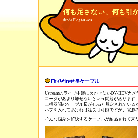
何も足さない、何も引
dendo Blog for avis
FireWire延長ケーブル
Ustreamのライブ中継に欠かせないDV/HDV
コーダがあまり離せないという問題があります。これ
上機器間のケーブル長が4.5mと規定されてい
ハブを入れてあげれば延長は可能ですが、電源
そんな悩みを解決するケーブルが納品されて来