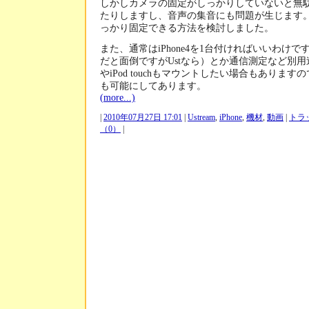
しかしカメラの固定がしっかりしていないと無
たりしますし、音声の集音にも問題が生じます
っかり固定できる方法を検討しました。
また、通常はiPhone4を1台付ければいいわけ
だと面倒ですがUstなら）とか通信測定など別用途で
やiPod touchもマウントしたい場合もありま
も可能にしてあります。
(more...)
|
2010年07月27日 17:01
|
Ustream
,
iPhone
,
機材
,
動画
|
トラ
（0）
|